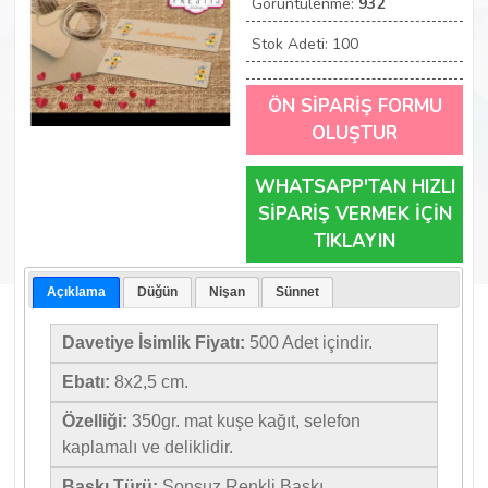
Görüntülenme:
932
Stok Adeti: 100
ÖN SİPARİŞ FORMU
OLUŞTUR
WHATSAPP'TAN HIZLI
SİPARİŞ VERMEK İÇİN
TIKLAYIN
Açıklama
Düğün
Nişan
Sünnet
Davetiye İsimlik Fiyatı:
500 Adet içindir.
Ebatı:
8x2,5 cm.
Özelliği:
350gr. mat kuşe kağıt, selefon
kaplamalı ve deliklidir.
Baskı Türü:
Sonsuz Renkli Baskı