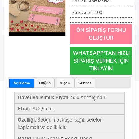
Görüntülenme:
944
Stok Adeti: 100
ÖN SİPARİŞ FORMU
OLUŞTUR
WHATSAPP'TAN HIZLI
SİPARİŞ VERMEK İÇİN
TIKLAYIN
Açıklama
Düğün
Nişan
Sünnet
Davetiye İsimlik Fiyatı:
500 Adet içindir.
Ebatı:
8x2,5 cm.
Özelliği:
350gr. mat kuşe kağıt, selefon
kaplamalı ve deliklidir.
Baskı Türü:
Sonsuz Renkli Baskı