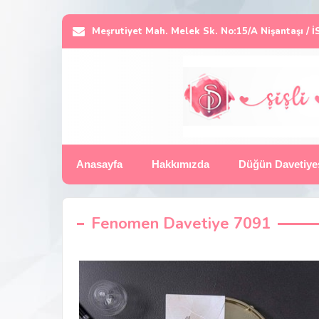
Meşrutiyet Mah. Melek Sk. No:15/A Nişantaşı /
Anasayfa
Hakkımızda
Düğün Davetiye
Fenomen Davetiye 7091