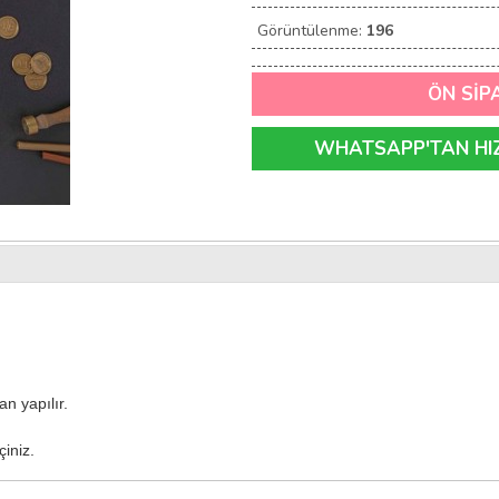
Görüntülenme:
196
ÖN SİP
WHATSAPP'TAN HIZL
n yapılır.
çiniz.