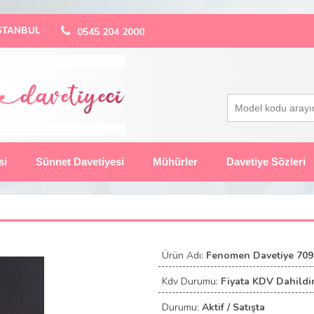
 İSTANBUL
0545 204 2000
si
Sünnet Davetiyesi
Mühürler
Davetiye Sözleri
Ürün Adı:
Fenomen Davetiye 709
Kdv Durumu:
Fiyata KDV Dahildir
Durumu:
Aktif / Satışta