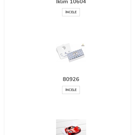
İklim 10604
İNCELE
80926
İNCELE