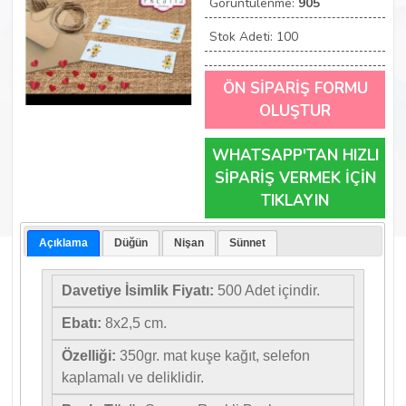
Görüntülenme:
905
Stok Adeti: 100
ÖN SİPARİŞ FORMU
OLUŞTUR
WHATSAPP'TAN HIZLI
SİPARİŞ VERMEK İÇİN
TIKLAYIN
Açıklama
Düğün
Nişan
Sünnet
Davetiye İsimlik Fiyatı:
500 Adet içindir.
Ebatı:
8x2,5 cm.
Özelliği:
350gr. mat kuşe kağıt, selefon
kaplamalı ve deliklidir.