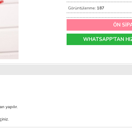
Görüntülenme:
187
ÖN SİP
WHATSAPP'TAN HIZL
n yapılır.
çiniz.