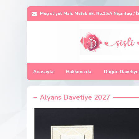
Meşrutiyet Mah. Melek Sk. No:15/A Nişantaşı /
Anasayfa
Hakkımızda
Düğün Davetiye
Alyans Davetiye 2027