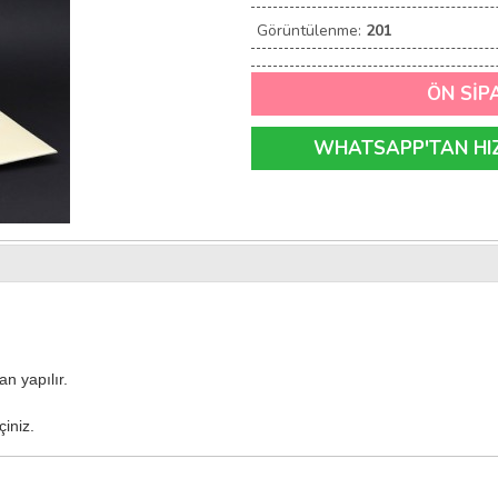
Görüntülenme:
201
ÖN SİP
WHATSAPP'TAN HIZL
n yapılır.
çiniz.