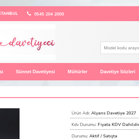
 İSTANBUL
0545 204 2000
si
Sünnet Davetiyesi
Mühürler
Davetiye Sözleri
Ürün Adı:
Alyans Davetiye 2027
Kdv Durumu:
Fiyata KDV Dahildir
Durumu:
Aktif / Satışta