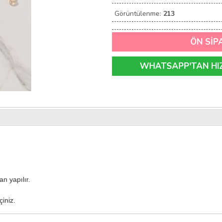
Görüntülenme:
213
ÖN SİP
WHATSAPP'TAN HIZL
n yapılır.
çiniz.