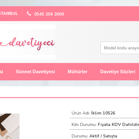
 İSTANBUL
0545 204 2000
si
Sünnet Davetiyesi
Mühürler
Davetiye Sözleri
Ürün Adı:
İklim 10526
Kdv Durumu:
Fiyata KDV Dahildir
Durumu:
Aktif / Satışta